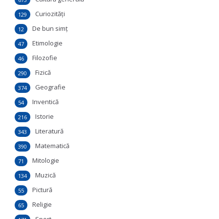
Curiozităţi
129
De bun simţ
12
Etimologie
47
Filozofie
46
Fizică
290
Geografie
374
Inventică
54
Istorie
216
Literatură
343
Matematică
390
Mitologie
71
Muzică
134
Pictură
55
Religie
65