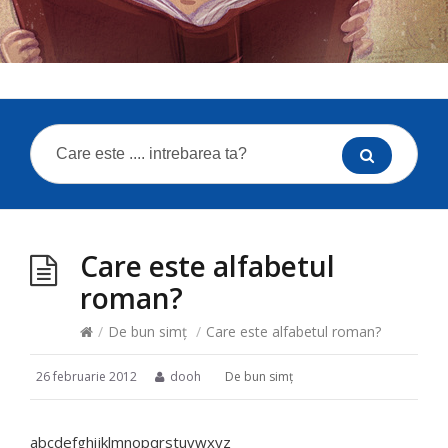
Care este alfabetul
roman?
/
De bun simţ
/
Care este alfabetul roman?
26 februarie 2012
dooh
De bun simţ
abcdefghijklmnopqrstuvwxyz