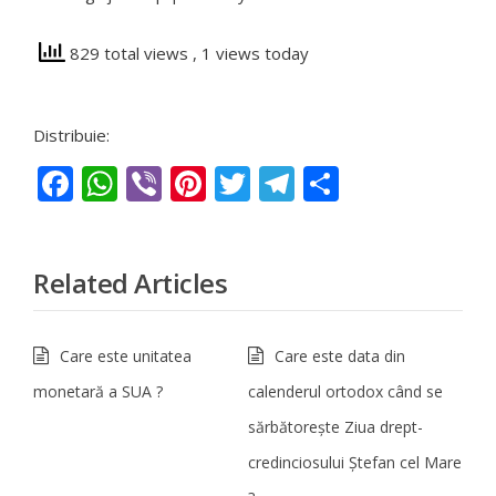
829 total views
, 1 views today
Distribuie:
Facebook
WhatsApp
Viber
Pinterest
Twitter
Telegram
Partajeaz
Related Articles
Care este unitatea
Care este data din
monetară a SUA ?
calenderul ortodox când se
sărbătorește Ziua drept-
credinciosului Ștefan cel Mare