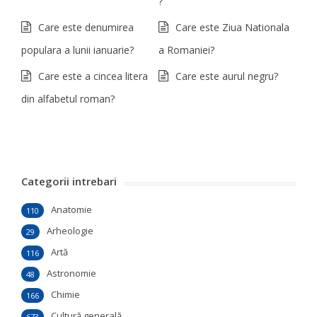
?
Care este denumirea
Care este Ziua Nationala
populara a lunii ianuarie?
a Romaniei?
Care este a cincea litera
Care este aurul negru?
din alfabetul roman?
Categorii intrebari
Anatomie
110
Arheologie
29
Artă
116
Astronomie
48
Chimie
166
Cultură generală
673