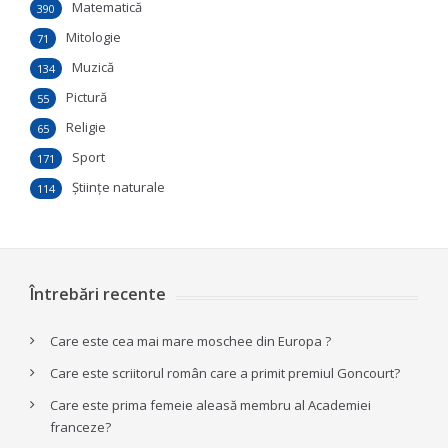
Matematică
390
Mitologie
71
Muzică
134
Pictură
55
Religie
65
Sport
171
Ştiinţe naturale
114
Întrebări recente
Care este cea mai mare moschee din Europa ?
Care este scriitorul român care a primit premiul Goncourt?
Care este prima femeie aleasă membru al Academiei
franceze?