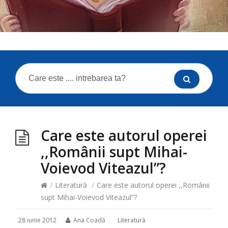
Care este autorul operei
,,Românii supt Mihai-
Voievod Viteazul”?
/
Literatură
/
Care este autorul operei ,,Românii
supt Mihai-Voievod Viteazul”?
28 iunie 2012
Ana Coadă
Literatură