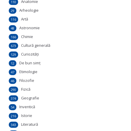
Anatomie
110
Arheologie
29
Artă
116
Astronomie
48
Chimie
166
Cultură generală
673
Curiozităţi
129
De bun simţ
12
Etimologie
47
Filozofie
46
Fizică
290
Geografie
374
Inventică
54
Istorie
216
Literatură
343