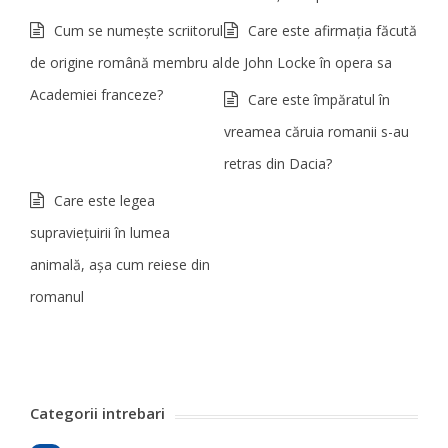
Cum se numește scriitorul
Care este afirmaţia făcută
de origine română membru al
de John Locke în opera sa
Academiei franceze?
Care este împăratul în
vreamea căruia romanii s-au
retras din Dacia?
Care este legea
supravieţuirii în lumea
animală, aşa cum reiese din
romanul
Categorii intrebari