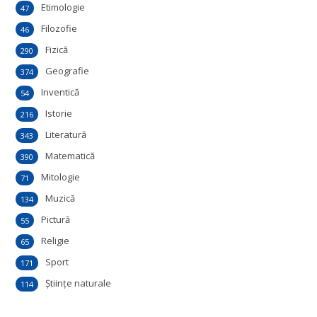
Etimologie
47
Filozofie
46
Fizică
290
Geografie
374
Inventică
54
Istorie
216
Literatură
343
Matematică
390
Mitologie
71
Muzică
134
Pictură
55
Religie
65
Sport
171
Ştiinţe naturale
114