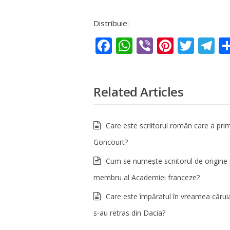
Distribuie:
Facebook
WhatsApp
Viber
Pintere
Twit
T
Related Articles
Care este scriitorul român care a prim
Goncourt?
Cum se numește scriitorul de origin
membru al Academiei franceze?
Care este împăratul în vreamea cărui
s-au retras din Dacia?