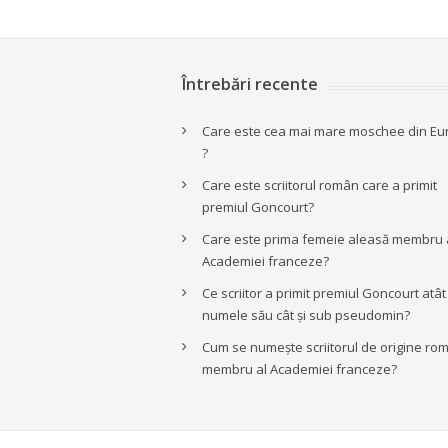
Întrebări recente
Care este cea mai mare moschee din Eu
?
Care este scriitorul român care a primit
premiul Goncourt?
Care este prima femeie aleasă membru 
Academiei franceze?
Ce scriitor a primit premiul Goncourt atâ
numele său cât și sub pseudomin?
Cum se numește scriitorul de origine ro
membru al Academiei franceze?