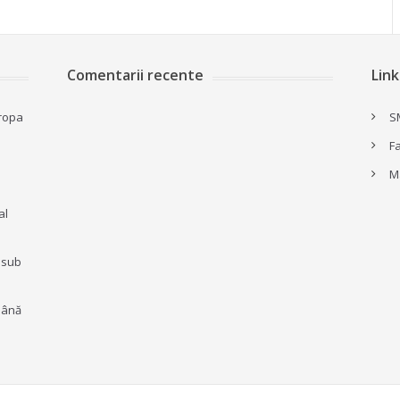
Comentarii recente
Link
ropa
S
F
M
al
t sub
mână