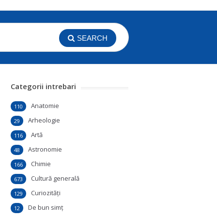
SEARCH
Categorii intrebari
Anatomie
110
Arheologie
29
Artă
116
Astronomie
48
Chimie
166
Cultură generală
673
Curiozităţi
129
De bun simţ
12