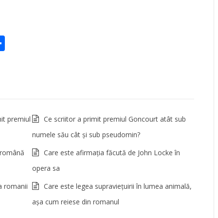
st
ter
elegram
Partajează
it premiul
Ce scriitor a primit premiul Goncourt atât sub
numele său cât și sub pseudomin?
e română
Care este afirmaţia făcută de John Locke în
opera sa
a romanii
Care este legea supravieţuirii în lumea animală,
aşa cum reiese din romanul