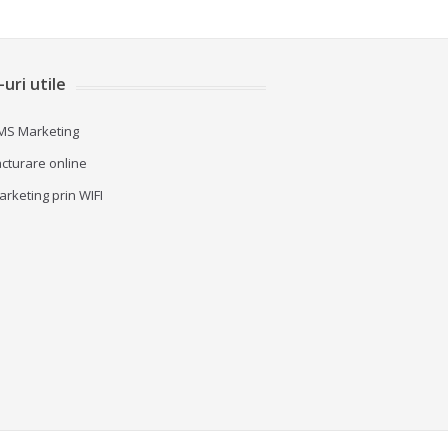
-uri utile
MS Marketing
acturare online
arketing prin WIFI