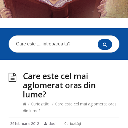
Care este cel mai
aglomerat oras din
lume?
/
Curiozităţi
/
Care este cel mai aglomerat oras
din lume?
26 februarie 2012
dooh
Curiozităţi