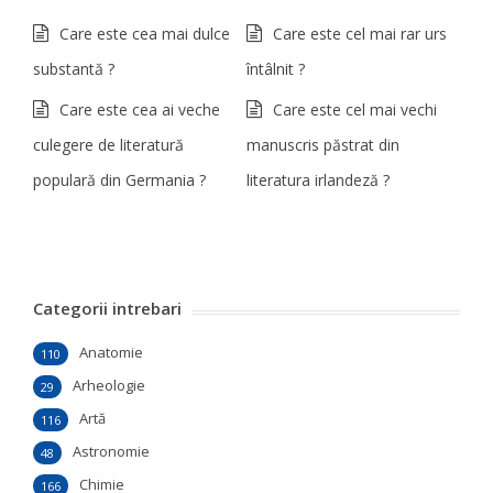
Care este cea mai dulce
Care este cel mai rar urs
substantă ?
întâlnit ?
Care este cea ai veche
Care este cel mai vechi
culegere de literatură
manuscris păstrat din
populară din Germania ?
literatura irlandeză ?
Categorii intrebari
Anatomie
110
Arheologie
29
Artă
116
Astronomie
48
Chimie
166