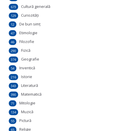
Cultură generală
673
Curiozităţi
129
De bun simţ
12
Etimologie
47
Filozofie
46
Fizică
290
Geografie
374
Inventică
54
Istorie
216
Literatură
343
Matematică
390
Mitologie
71
Muzică
134
Pictură
55
Religie
65