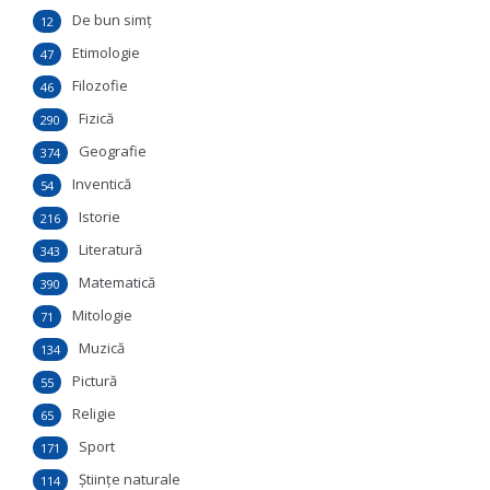
De bun simţ
12
Etimologie
47
Filozofie
46
Fizică
290
Geografie
374
Inventică
54
Istorie
216
Literatură
343
Matematică
390
Mitologie
71
Muzică
134
Pictură
55
Religie
65
Sport
171
Ştiinţe naturale
114