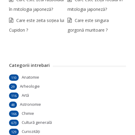
în mitologia japoneză?
mitologia japoneză?
Care este zeita soțiea lui
Care este singura
Cupidon ?
gorgonă muritoare ?
Categorii intrebari
Anatomie
110
Arheologie
29
Artă
116
Astronomie
48
Chimie
166
Cultură generală
673
Curiozităţi
129