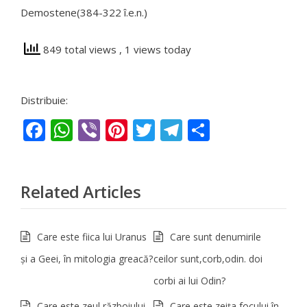
Demostene(384-322 î.e.n.)
849 total views
, 1 views today
Distribuie:
Facebook
WhatsApp
Viber
Pinterest
Twitter
Telegram
Partajeaz
Related Articles
Care este fiica lui Uranus
Care sunt denumirile
şi a Geei, în mitologia greacă?
ceilor sunt,corb,odin. doi
corbi ai lui Odin?
Care este zeul războiului
Care este zeiţa focului în