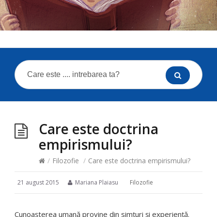
Care este doctrina
empirismului?
/
Filozofie
/
Care este doctrina empirismului?
21 august 2015
Mariana Plaiasu
Filozofie
Cunoaşterea umană provine din simţuri şi experienţă.