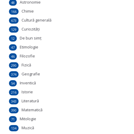
Astronomie
48
Chimie
166
Cultură generală
673
Curiozităţi
129
De bun simţ
12
Etimologie
47
Filozofie
46
Fizică
290
Geografie
374
Inventică
54
Istorie
216
Literatură
343
Matematică
390
Mitologie
71
Muzică
134