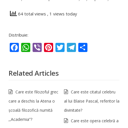
64 total views
, 1 views today
Distribuie:
Facebook
WhatsApp
Viber
Pinterest
Twitter
Telegram
Partajeaz
Related Articles
Care este filozoful grec
Care este citatul celebru
care a deschis la Atena o
al lui Blaise Pascal, referitor la
şcoală filozofică numită
divinitate?
,,Academia”?
Care este opera celebră a