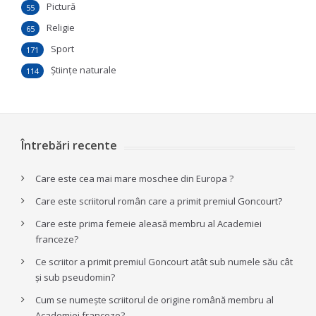
Pictură
55
Religie
65
Sport
171
Ştiinţe naturale
114
Întrebări recente
Care este cea mai mare moschee din Europa ?
Care este scriitorul român care a primit premiul Goncourt?
Care este prima femeie aleasă membru al Academiei
franceze?
Ce scriitor a primit premiul Goncourt atât sub numele său cât
și sub pseudomin?
Cum se numește scriitorul de origine română membru al
Academiei franceze?