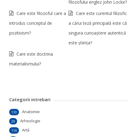
filozofului englez John Locke?
Care este filozoful care a
Care este curentul filizofic
introdus conceptul de
a cărui teză principală este că
pozitivism?
singura cunoaştere autentică
este ştiinţa?
Care este doctrina
materialismului?
Categorii intrebari
Anatomie
110
Arheologie
29
Artă
116