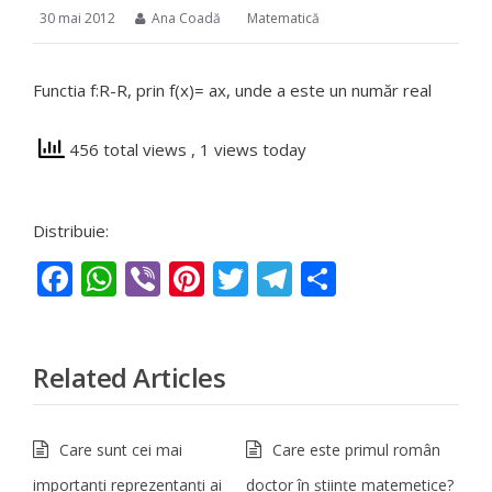
30 mai 2012
Ana Coadă
Matematică
Functia f:R-R, prin f(x)= ax, unde a este un număr real
456 total views
, 1 views today
Distribuie:
Facebook
WhatsApp
Viber
Pinterest
Twitter
Telegram
Partajeaz
Related Articles
Care sunt cei mai
Care este primul român
importanţi reprezentanţi ai
doctor în ştiinţe matemetice?