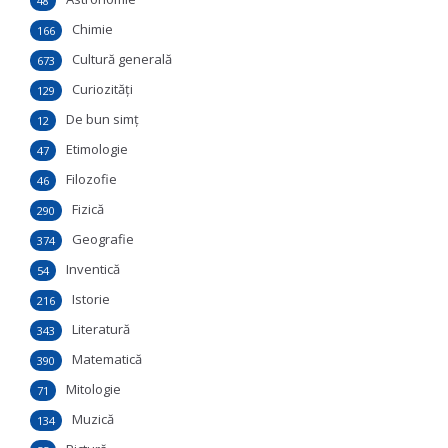
48
Chimie
166
Cultură generală
673
Curiozităţi
129
De bun simţ
12
Etimologie
47
Filozofie
46
Fizică
290
Geografie
374
Inventică
54
Istorie
216
Literatură
343
Matematică
390
Mitologie
71
Muzică
134