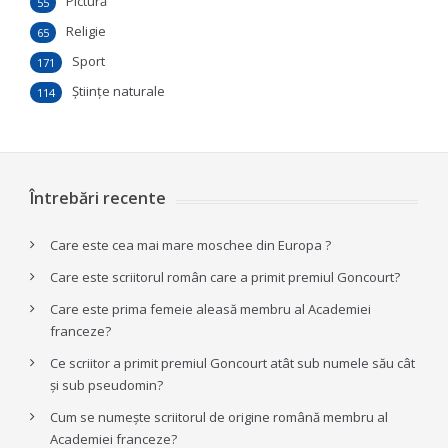
Pictură
55
Religie
65
Sport
171
Ştiinţe naturale
114
Întrebări recente
Care este cea mai mare moschee din Europa ?
Care este scriitorul român care a primit premiul Goncourt?
Care este prima femeie aleasă membru al Academiei
franceze?
Ce scriitor a primit premiul Goncourt atât sub numele său cât
și sub pseudomin?
Cum se numește scriitorul de origine română membru al
Academiei franceze?