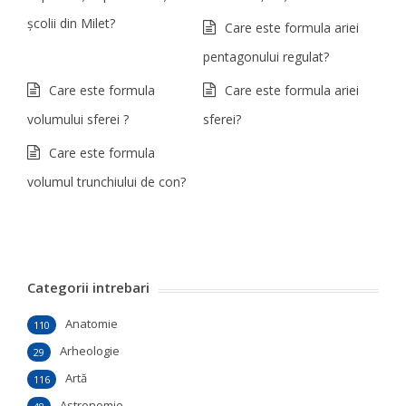
şcolii din Milet?
Care este formula ariei
pentagonului regulat?
Care este formula
Care este formula ariei
volumului sferei ?
sferei?
Care este formula
volumul trunchiului de con?
Categorii intrebari
Anatomie
110
Arheologie
29
Artă
116
Astronomie