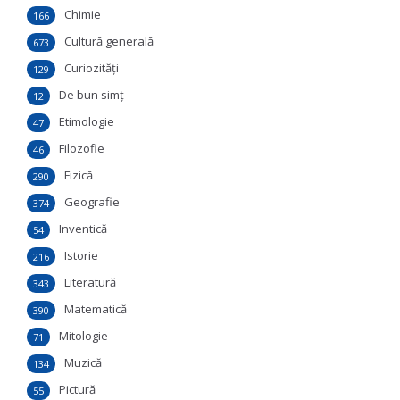
Chimie
166
Cultură generală
673
Curiozităţi
129
De bun simţ
12
Etimologie
47
Filozofie
46
Fizică
290
Geografie
374
Inventică
54
Istorie
216
Literatură
343
Matematică
390
Mitologie
71
Muzică
134
Pictură
55