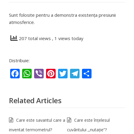
Sunt folosite pentru a demonstra existența presiunii
atmosferice.
207 total views
, 1 views today
Distribuie:
Facebook
WhatsApp
Viber
Pinterest
Twitter
Telegram
Partajeaz
Related Articles
Care este savantul care a
Care este înţelesul
inventat termometrul?
cuvântului ,,nutație”?