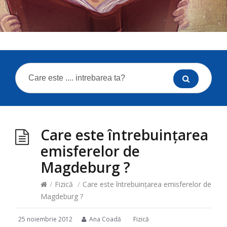
Care este întrebuințarea
emisferelor de
Magdeburg ?
/
Fizică
/
Care este întrebuințarea emisferelor de
Magdeburg ?
25 noiembrie 2012
Ana Coadă
Fizică