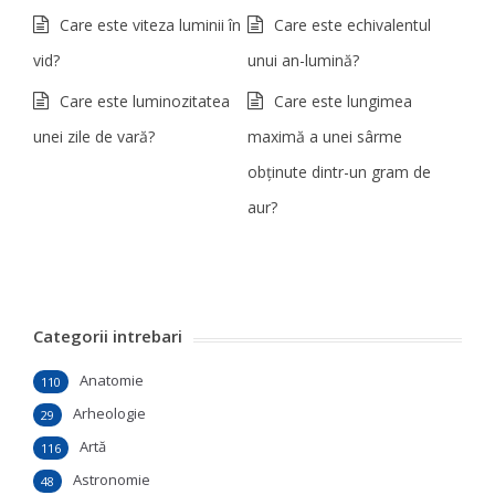
Care este viteza luminii în
Care este echivalentul
vid?
unui an-lumină?
Care este luminozitatea
Care este lungimea
unei zile de vară?
maximă a unei sârme
obținute dintr-un gram de
aur?
Categorii intrebari
Anatomie
110
Arheologie
29
Artă
116
Astronomie
48