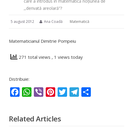
care a introdus în matematică noțiunea de
,,derivată areolară”?
5 august 2012
Ana Coadă
Matematică
Matematicianul Dimitrie Pompeiu
271 total views
, 1 views today
Distribuie:
Facebook
WhatsApp
Viber
Pinterest
Twitter
Telegram
Partajeaz
Related Articles