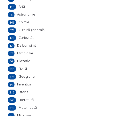
Artă
116
Astronomie
48
Chimie
166
Cultură generală
673
Curiozităţi
129
De bun simţ
12
Etimologie
47
Filozofie
46
Fizică
290
Geografie
374
Inventică
54
Istorie
216
Literatură
343
Matematică
390
Mitologie
71