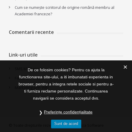
Cum se numește scriitorul de origine română membru al
Academiei franceze?
Comentarii recente
Link-uri utile
SMS Marketing
De ce folosim cookies? Pentru ca ajuta la
functionarea site-ului, a iti imbunatati experienta in
Facturare online
browser, pentru a integra retele sociale si pentru a-
Marketing prin WIFI
ti furniza reclame personalizate. Continuarea
navigarii se considera acceptul dvs.
Preferințe confidențialitate
Sunt de acord
© Toate drepturile rezervate 2015, Ameriza Software