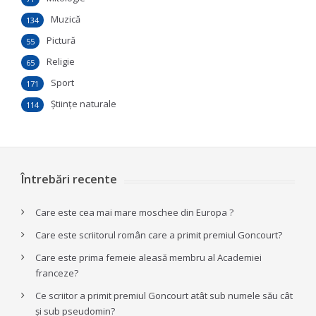
Muzică
134
Pictură
55
Religie
65
Sport
171
Ştiinţe naturale
114
Întrebări recente
Care este cea mai mare moschee din Europa ?
Care este scriitorul român care a primit premiul Goncourt?
Care este prima femeie aleasă membru al Academiei
franceze?
Ce scriitor a primit premiul Goncourt atât sub numele său cât
și sub pseudomin?