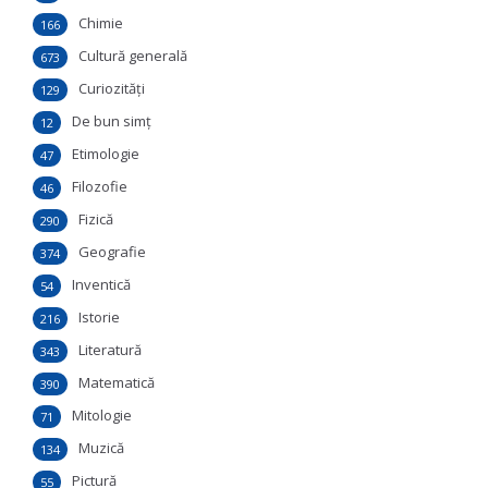
Chimie
166
Cultură generală
673
Curiozităţi
129
De bun simţ
12
Etimologie
47
Filozofie
46
Fizică
290
Geografie
374
Inventică
54
Istorie
216
Literatură
343
Matematică
390
Mitologie
71
Muzică
134
Pictură
55