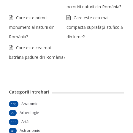
ocrotirii naturii din România?
Care este primul
Care este cea mai
monument al naturii din
compactă suprafaţă stuficolă
România?
din lume?
Care este cea mai
bătrână pădure din România?
Categorii intrebari
Anatomie
110
Arheologie
29
Artă
116
Astronomie
48