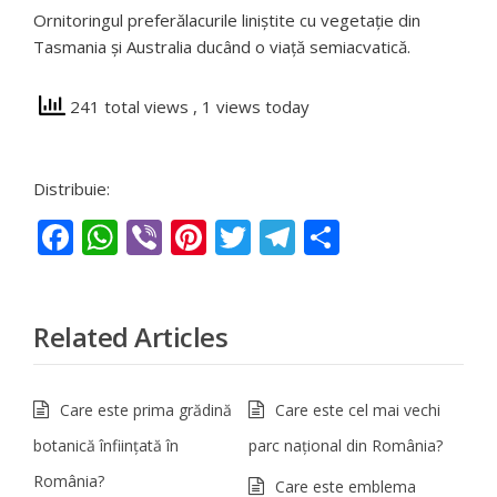
Ornitoringul preferălacurile liniștite cu vegetație din
Tasmania și Australia ducând o viață semiacvatică.
241 total views
, 1 views today
Distribuie:
Facebook
WhatsApp
Viber
Pinterest
Twitter
Telegram
Partajeaz
Related Articles
Care este prima grădină
Care este cel mai vechi
botanică înfiinţată în
parc naţional din România?
România?
Care este emblema