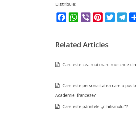
Distribuie:
Facebook
WhatsApp
Viber
Pintere
Twit
T
Related Articles
Care este cea mai mare moschee din
Care este personalitatea care a pus 
Academiei franceze?
Care este părintele ,,nihilismului”?