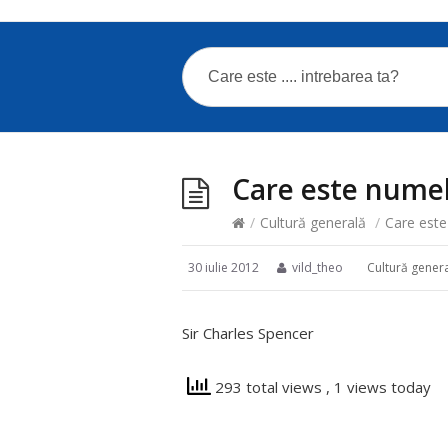
Care este numele
/
Cultură generală
/
Care este 
30 iulie 2012
vild_theo
Cultură gener
Sir Charles Spencer
293 total views
, 1 views today