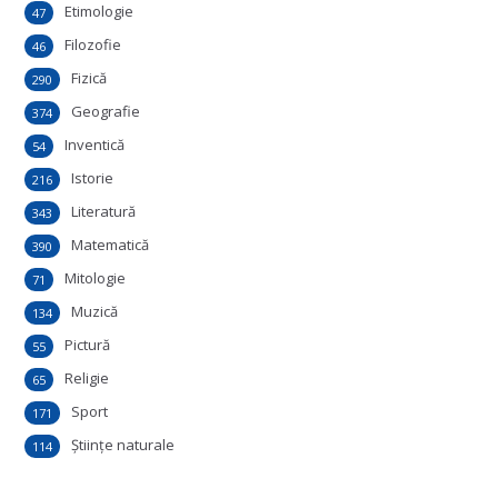
Etimologie
47
Filozofie
46
Fizică
290
Geografie
374
Inventică
54
Istorie
216
Literatură
343
Matematică
390
Mitologie
71
Muzică
134
Pictură
55
Religie
65
Sport
171
Ştiinţe naturale
114