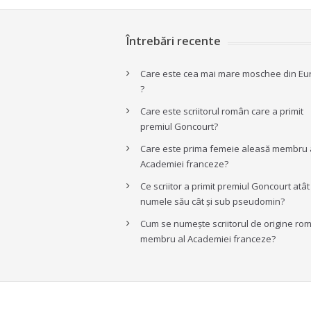
Întrebări recente
Care este cea mai mare moschee din Eu
?
Care este scriitorul român care a primit
premiul Goncourt?
Care este prima femeie aleasă membru 
Academiei franceze?
Ce scriitor a primit premiul Goncourt atâ
numele său cât și sub pseudomin?
Cum se numește scriitorul de origine ro
membru al Academiei franceze?