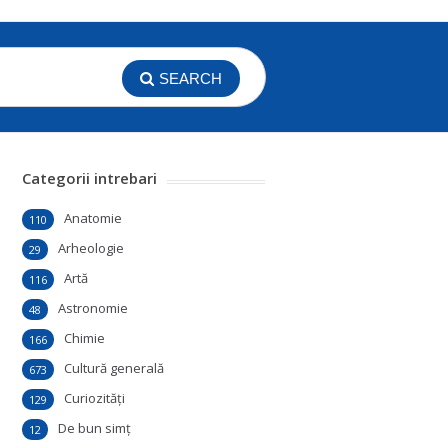
SEARCH
Categorii intrebari
Anatomie
110
Arheologie
29
Artă
116
Astronomie
48
Chimie
166
Cultură generală
673
Curiozităţi
129
De bun simţ
12