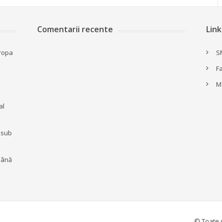
Comentarii recente
Link
ropa
S
F
M
al
t sub
mână
© Toate 