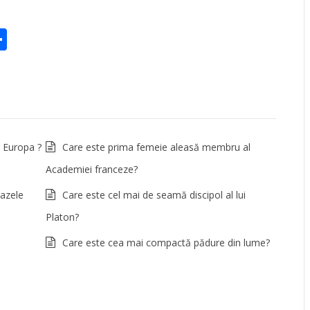
st
ter
elegram
Partajează
 Europa ?
Care este prima femeie aleasă membru al
Academiei franceze?
bazele
Care este cel mai de seamă discipol al lui
Platon?
Care este cea mai compactă pădure din lume?