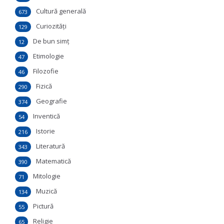
Cultură generală
673
Curiozităţi
129
De bun simţ
12
Etimologie
47
Filozofie
46
Fizică
290
Geografie
374
Inventică
54
Istorie
216
Literatură
343
Matematică
390
Mitologie
71
Muzică
134
Pictură
55
Religie
65