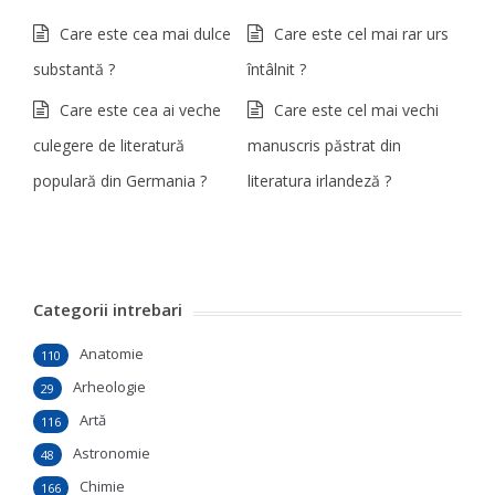
Care este cea mai dulce
Care este cel mai rar urs
substantă ?
întâlnit ?
Care este cea ai veche
Care este cel mai vechi
culegere de literatură
manuscris păstrat din
populară din Germania ?
literatura irlandeză ?
Categorii intrebari
Anatomie
110
Arheologie
29
Artă
116
Astronomie
48
Chimie
166