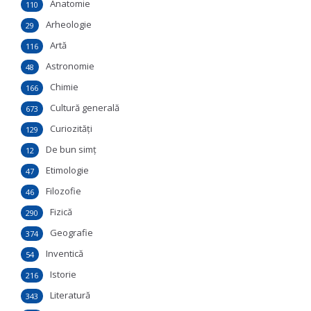
Anatomie
110
Arheologie
29
Artă
116
Astronomie
48
Chimie
166
Cultură generală
673
Curiozităţi
129
De bun simţ
12
Etimologie
47
Filozofie
46
Fizică
290
Geografie
374
Inventică
54
Istorie
216
Literatură
343