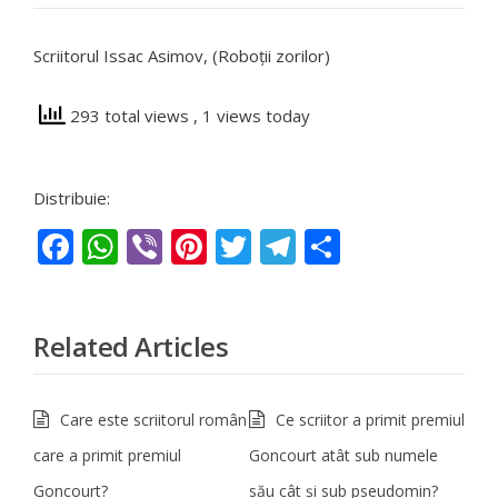
Scriitorul Issac Asimov, (Roboții zorilor)
293 total views
, 1 views today
Distribuie:
Facebook
WhatsApp
Viber
Pinterest
Twitter
Telegram
Partajeaz
Related Articles
Care este scriitorul român
Ce scriitor a primit premiul
care a primit premiul
Goncourt atât sub numele
Goncourt?
său cât și sub pseudomin?