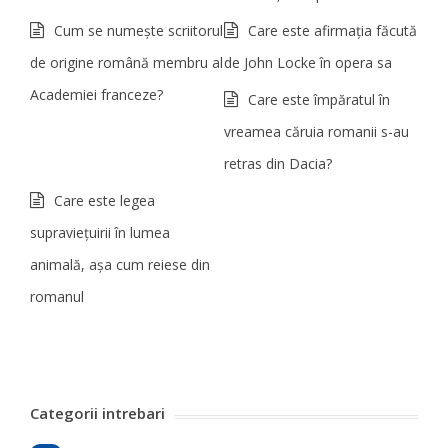
Cum se numește scriitorul
Care este afirmaţia făcută
de origine română membru al
de John Locke în opera sa
Academiei franceze?
Care este împăratul în
vreamea căruia romanii s-au
retras din Dacia?
Care este legea
supravieţuirii în lumea
animală, aşa cum reiese din
romanul
Categorii intrebari