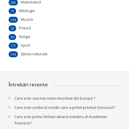
Matematică
390
Mitologie
71
Muzică
134
Pictură
55
Religie
65
Sport
171
Ştiinţe naturale
114
Întrebări recente
Care este cea mai mare moschee din Europa ?
Care este scriitorul român care a primit premiul Goncourt?
Care este prima femeie aleasă membru al Academiei
franceze?