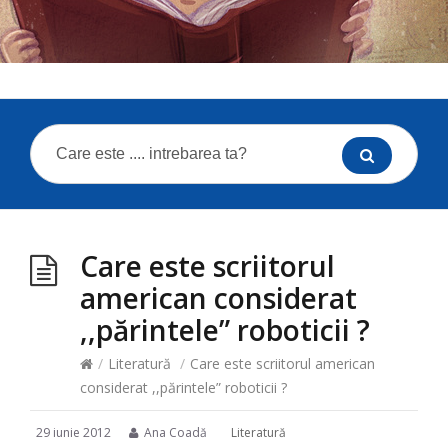
Care este scriitorul
american considerat
,,părintele” roboticii ?
/
Literatură
/
Care este scriitorul american
considerat ,,părintele” roboticii ?
29 iunie 2012
Ana Coadă
Literatură