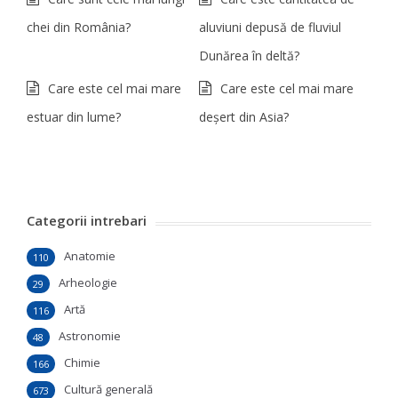
chei din România?
aluviuni depusă de fluviul
Dunărea în deltă?
Care este cel mai mare
Care este cel mai mare
estuar din lume?
deşert din Asia?
Categorii intrebari
Anatomie
110
Arheologie
29
Artă
116
Astronomie
48
Chimie
166
Cultură generală
673