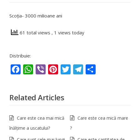
Scoţia- 3000 milioane ani
61 total views
, 1 views today
Distribuie:
Facebook
WhatsApp
Viber
Pinterest
Twitter
Telegram
Partajeaz
Related Articles
Care este cea mai mică
Care este cea mică mare
înălţime a uscatului?
?
Care sunt cele mai lungi
Care este cantitatea de