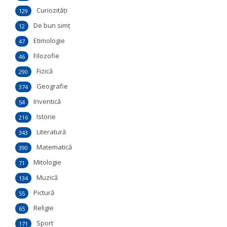
Curiozităţi
129
De bun simţ
12
Etimologie
47
Filozofie
46
Fizică
290
Geografie
374
Inventică
54
Istorie
216
Literatură
343
Matematică
390
Mitologie
71
Muzică
134
Pictură
55
Religie
65
Sport
171