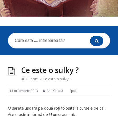
Ce este o sulky ?
/
Sport
/
Ce este o sulky ?
13 octombrie 2013
Ana Coadă
Sport
O șaretă usoară pe două roți folosită la cursele de cai .
Are o osie in formă de U un scaun mic.