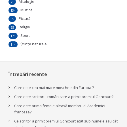
Mitologie
71
Muzică
134
Pictură
55
Religie
65
Sport
171
Ştiinţe naturale
114
Întrebări recente
Care este cea mai mare moschee din Europa ?
Care este scriitorul român care a primit premiul Goncourt?
Care este prima femeie aleasă membru al Academiei
franceze?
Ce scriitor a primit premiul Goncourt atât sub numele său cât