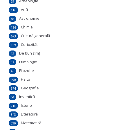
Arheologie
29
Artă
116
Astronomie
48
Chimie
166
Cultură generală
673
Curiozităţi
129
De bun simţ
12
Etimologie
47
Filozofie
46
Fizică
290
Geografie
374
Inventică
54
Istorie
216
Literatură
343
Matematică
390