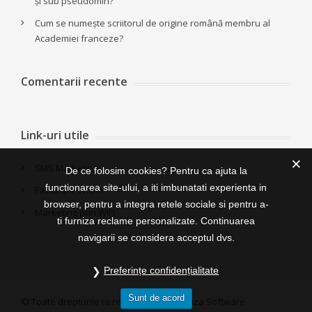
și sub pseudomin?
Cum se numește scriitorul de origine română membru al
Academiei franceze?
Comentarii recente
Link-uri utile
SMS Marketing
De ce folosim cookies? Pentru ca ajuta la
functionarea site-ului, a iti imbunatati experienta in
Facturare online
browser, pentru a integra retele sociale si pentru a-
Marketing prin WIFI
ti furniza reclame personalizate. Continuarea
navigarii se considera acceptul dvs.
Preferințe confidențialitate
Sunt de acord
© Toate drepturile rezervate 2015, Ameriza Software