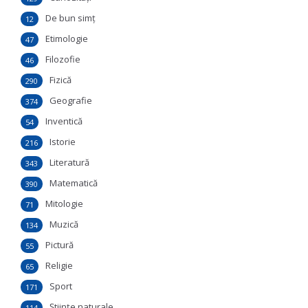
De bun simţ
12
Etimologie
47
Filozofie
46
Fizică
290
Geografie
374
Inventică
54
Istorie
216
Literatură
343
Matematică
390
Mitologie
71
Muzică
134
Pictură
55
Religie
65
Sport
171
Ştiinţe naturale
114