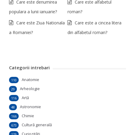
Care este denumirea
Care este alfabetul
populara a lunii ianuarie?
roman?
Care este Ziua Nationala
Care este a cincea litera
a Romaniei?
din alfabetul roman?
Categorii intrebari
Anatomie
110
Arheologie
29
Artă
116
Astronomie
48
Chimie
166
Cultură generală
673
Curiozităţi
129