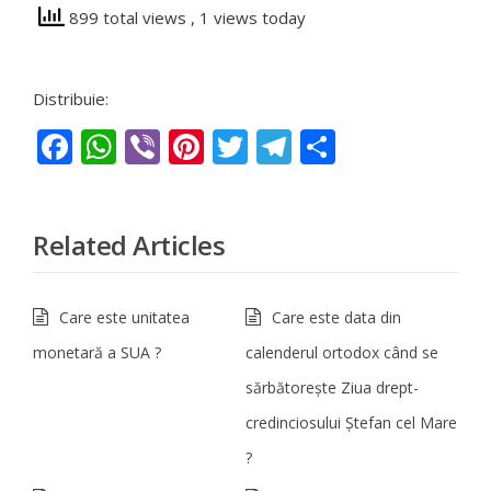
899 total views
, 1 views today
Distribuie:
Facebook
WhatsApp
Viber
Pinterest
Twitter
Telegram
Partajeaz
Related Articles
Care este unitatea
Care este data din
monetară a SUA ?
calenderul ortodox când se
sărbătorește Ziua drept-
credinciosului Ștefan cel Mare
?